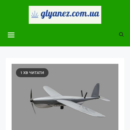
Skip
to
content
glyanez.com.ua
1 ХВ ЧИТАТИ