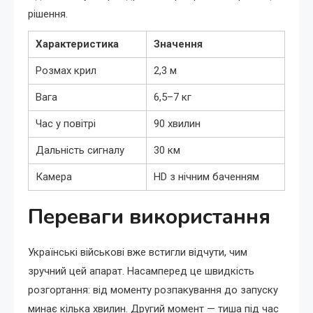
рішення.
Характеристика
Значення
Розмах крил
2,3 м
Вага
6,5–7 кг
Час у повітрі
90 хвилин
Дальність сигналу
30 км
Камера
HD з нічним баченням
Переваги використання
Українські військові вже встигли відчути, чим
зручний цей апарат. Насамперед це швидкість
розгортання: від моменту розпакування до запуску
минає кілька хвилин. Другий момент — тиша під час