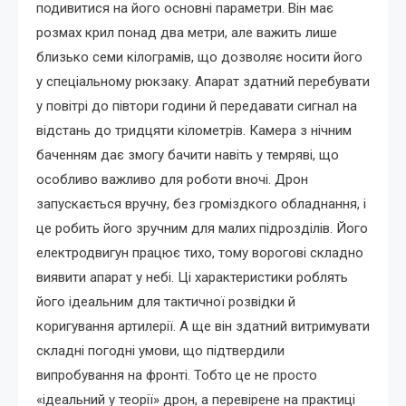
подивитися на його основні параметри. Він має
розмах крил понад два метри, але важить лише
близько семи кілограмів, що дозволяє носити його
у спеціальному рюкзаку. Апарат здатний перебувати
у повітрі до півтори години й передавати сигнал на
відстань до тридцяти кілометрів. Камера з нічним
баченням дає змогу бачити навіть у темряві, що
особливо важливо для роботи вночі. Дрон
запускається вручну, без громіздкого обладнання, і
це робить його зручним для малих підрозділів. Його
електродвигун працює тихо, тому ворогові складно
виявити апарат у небі. Ці характеристики роблять
його ідеальним для тактичної розвідки й
коригування артилерії. А ще він здатний витримувати
складні погодні умови, що підтвердили
випробування на фронті. Тобто це не просто
«ідеальний у теорії» дрон, а перевірене на практиці