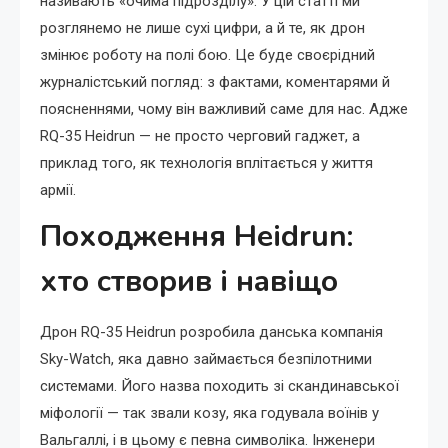
називають «очима підрозділу». У цій статті ми
розглянемо не лише сухі цифри, а й те, як дрон
змінює роботу на полі бою. Це буде своєрідний
журналістський погляд: з фактами, коментарями й
поясненнями, чому він важливий саме для нас. Адже
RQ-35 Heidrun — не просто черговий гаджет, а
приклад того, як технологія вплітається у життя
армії.
Походження Heidrun:
хто створив і навіщо
Дрон RQ-35 Heidrun розробила данська компанія
Sky-Watch, яка давно займається безпілотними
системами. Його назва походить зі скандинавської
міфології — так звали козу, яка годувала воїнів у
Вальгаллі, і в цьому є певна символіка. Інженери