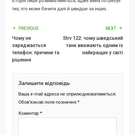
історія лише розвиватиметься, адже війна потребує
тих, хто може бачити далі й швидше за інших.
Read
PREVIOUS
NEXT
Чому не
Strv 122: чому шведський
more
заряджається
танк вважають одним із
телефон: причини та
найкращих у світі
articles
рішення
Залишити відповідь
Ваша e-mail адреса не оприлюднюватиметься.
Обов’язкові поля позначені
*
Коментар
*