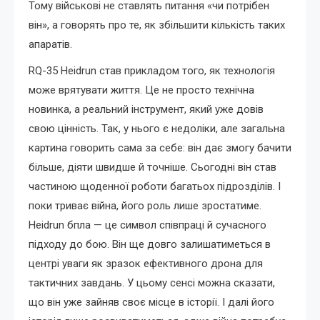
Тому військові не ставлять питання «чи потрібен
він», а говорять про те, як збільшити кількість таких
апаратів.
RQ-35 Heidrun став прикладом того, як технологія
може врятувати життя. Це не просто технічна
новинка, а реальний інструмент, який уже довів
свою цінність. Так, у нього є недоліки, але загальна
картина говорить сама за себе: він дає змогу бачити
більше, діяти швидше й точніше. Сьогодні він став
частиною щоденної роботи багатьох підрозділів. І
поки триває війна, його роль лише зростатиме.
Heidrun бпла — це символ співпраці й сучасного
підходу до бою. Він ще довго залишатиметься в
центрі уваги як зразок ефективного дрона для
тактичних завдань. У цьому сенсі можна сказати,
що він уже зайняв своє місце в історії. І далі його