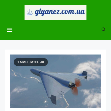
Skip
to
content
glyanez.com.ua
1 МИН ЧИТЕНИЯ