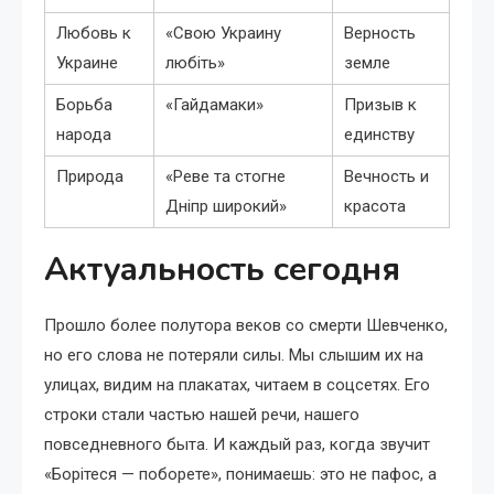
Любовь к
«Свою Украину
Верность
Украине
любіть»
земле
Борьба
«Гайдамаки»
Призыв к
народа
единству
Природа
«Реве та стогне
Вечность и
Дніпр широкий»
красота
Актуальность сегодня
Прошло более полутора веков со смерти Шевченко,
но его слова не потеряли силы. Мы слышим их на
улицах, видим на плакатах, читаем в соцсетях. Его
строки стали частью нашей речи, нашего
повседневного быта. И каждый раз, когда звучит
«Борітеся — поборете», понимаешь: это не пафос, а