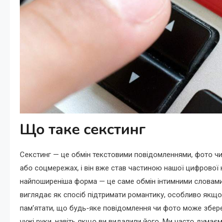
Що таке секстинг
Секстинг — це обмін текстовими повідомленнями, фото чи 
або соцмережах, і він вже став частиною нашої цифрової
найпоширеніша форма — це саме обмін інтимними словами й
виглядає як спосіб підтримати романтику, особливо якщо 
пам’ятати, що будь-яке повідомлення чи фото може зберег
чужі руки, навіть якщо ви видалили його. Ми часто думаєм