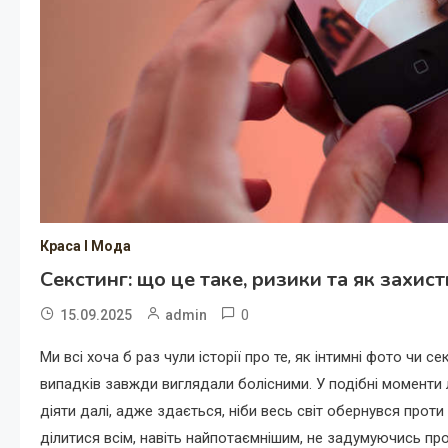
Краса І Мода
Секстинг: що це таке, ризики та як захис
0
15.09.2025
admin
Ми всі хоча б раз чули історії про те, як інтимні фото чи с
випадків завжди виглядали болісними. У подібні моменти 
діяти далі, адже здається, ніби весь світ обернувся прот
ділитися всім, навіть найпотаємнішим, не задумуючись п