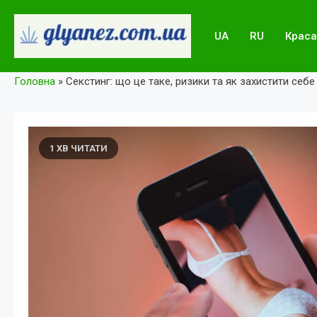
Skip
to
UA
RU
Краса
content
glyanez.com.ua
Головна
»
Секстинг: що це таке, ризики та як захистити себе
1 ХВ ЧИТАТИ