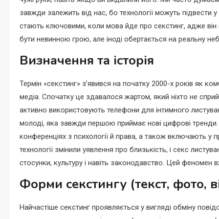
завжди залежить від нас, бо технології можуть підвести 
стають ключовими, коли мова йде про секстинг, адже він п
бути невинною грою, але іноді обертається на реальну неб
Визначення та історія
Термін «секстинг» з’явився на початку 2000-х років як комбін
медіа. Спочатку це здавалося жартом, який ніхто не спр
активно використовують телефони для інтимного листуван
молоді, яка завжди першою приймає нові цифрові тренди. 
конференціях з психології й права, а також включають у п
технології змінили уявлення про близькість, і секс листу
стосунки, культуру і навіть законодавство. Цей феномен 
Форми секстингу (текст, фото, в
Найчастіше секстинг проявляється у вигляді обміну повідо