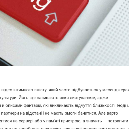
відео інтимного змісту, який часто відбувається у месенджера
 культури. Його ще називають секс листуванням, адже
 описами фантазій, які викликають відчуття близькості. Іноді 
партнери на відстані і не мають змоги бачитися. Але варто
тися на сервері або у пам’яті пристрою, а значить — потрапити
о, що це «особиста територія», але у цифровому світі контроль 