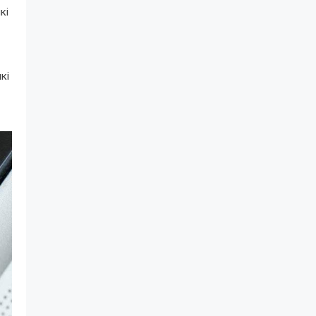
кі
кі