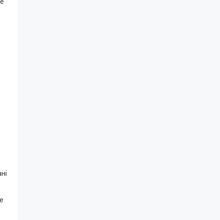
ме
ні
е