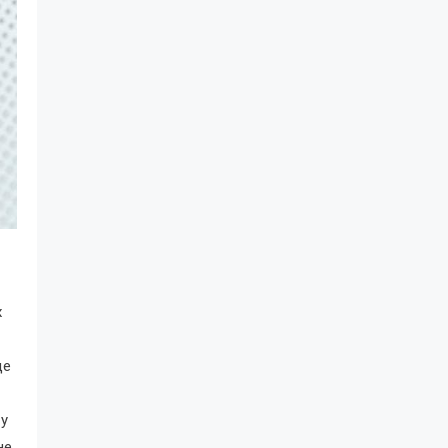
х
це
 у
не