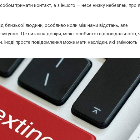
собом тримати контакт, а з іншого — несе низку небезпек, про я
від близької людини, особливо коли між нами відстань, але
икуємо. Це питання довіри, меж і особистої відповідальності, я
и. Іноді просте повідомлення може мати наслідки, які змінюють