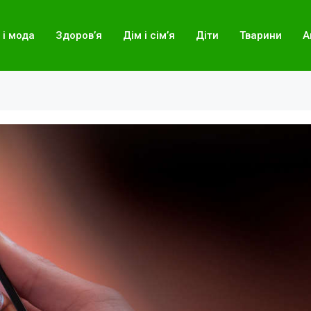
 і мода
Здоров’я
Дім і сім’я
Діти
Тварини
А