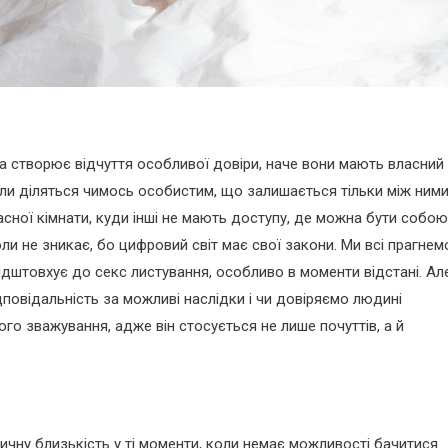
а створює відчуття особливої довіри, наче вони мають власний
и діляться чимось особистим, що залишається тільки між ними,
асної кімнати, куди інші не мають доступу, де можна бути собою
коли не зникає, бо цифровий світ має свої закони. Ми всі прагнем
підштовхує до секс листування, особливо в моменти відстані. Ал
ідповідальність за можливі наслідки і чи довіряємо людині
ого зважування, адже він стосується не лише почуттів, а й
чну близькість у ті моменти, коли немає можливості бачитися.