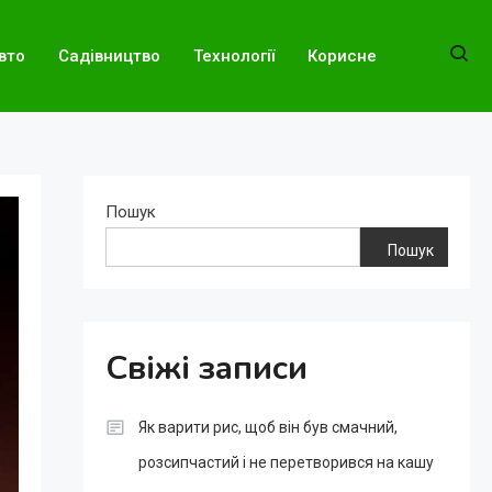
вто
Садівництво
Технології
Корисне
Пошук
Пошук
Свіжі записи
Як варити рис, щоб він був смачний,
розсипчастий і не перетворився на кашу