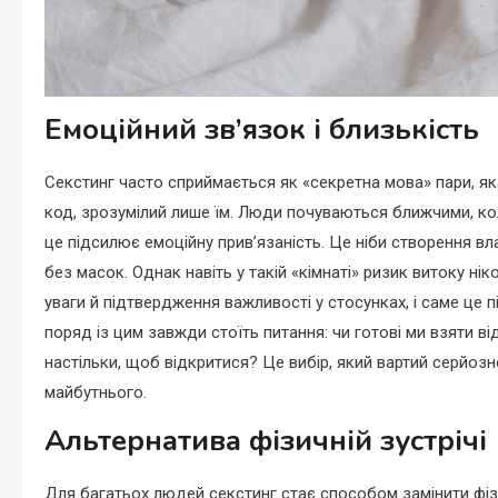
Емоційний зв’язок і близькість
Секстинг часто сприймається як «секретна мова» пари, як
код, зрозумілий лише їм. Люди почуваються ближчими, кол
це підсилює емоційну прив’язаність. Це ніби створення вл
без масок. Однак навіть у такій «кімнаті» ризик витоку ні
уваги й підтвердження важливості у стосунках, і саме це 
поряд із цим завжди стоїть питання: чи готові ми взяти в
настільки, щоб відкритися? Це вибір, який вартий серйозн
майбутнього.
Альтернатива фізичній зустрічі
Для багатьох людей секстинг стає способом замінити фізи