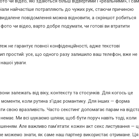
то чи відео, які здаються більш відвертими і «реальними», і са
еріали найчастіше потрапляють до чужих рук, стаючи причиною
ть видалене повідомлення можна відновити, а скріншот робиться
фото чи відео, варто добре подумати, чи готові ви втратити
еж не гарантує повної конфіденційності, адже текстові
п простий: усе, що одного разу залишило ваш телефон, вже не
 нашої уваги.
они залежать від віку, контексту та стосунків. Для когось це
у моменти, коли рутина з’їдає романтику. Для інших — форма
ти свою вразливість. Часто секстинг допомагає парам на відста
 немає. Ми всі шукаємо шляхи, щоб бути поруч навіть тоді, коли
ішенням. Але важливо пам’ятати: кожен акт секс листування — ц
и не можемо знати, як саме наш партнер використає отримане. Ця