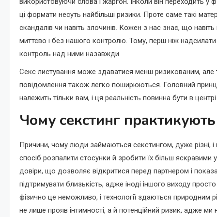
використовуючи слова і жаргон. Інколи він переходить у фо
ці формати несуть найбільші ризики. Проте саме такі мат
скандалів чи навіть злочинів. Кожен з нас знає, що наві
миттєво і без нашого контролю. Тому, перш ніж надсилати 
контроль над ними назавжди.
Секс листування може здаватися менш ризикованим, але т
повідомлення також легко поширюються. Головний принци
належить тільки вам, і ця реальність повинна бути в центрі
Чому секстинг практикують
Причини, чому люди займаються секстингом, дуже різні, і в
спосіб розпалити стосунки й зробити їх більш яскравими 
довіри, що дозволяє відкритися перед партнером і показа
підтримувати близькість, адже іноді іншого виходу просто
фізично це неможливо, і технології здаються природним р
не лише прояв інтимності, а й потенційний ризик, адже м