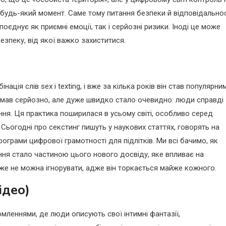
у будь-який момент. Саме тому питання безпеки й відповідальнос
оєднує як приємні емоції, так і серйозні ризики. Іноді це може
езпеку, від якої важко захиститися.
ація слів sex і texting, і вже за кілька років він став популярни
иймав серйозно, але дуже швидко стало очевидно: люди справді
ня. Ця практика поширилася в усьому світі, особливо серед
Сьогодні про секстинг пишуть у наукових статтях, говорять на
рограми цифрової грамотності для підлітків. Ми всі бачимо, як
вання стало частиною цього нового досвіду, яке впливає на
вже не можна ігнорувати, адже він торкається майже кожного.
ідео)
мленнями, де люди описують свої інтимні фантазії,