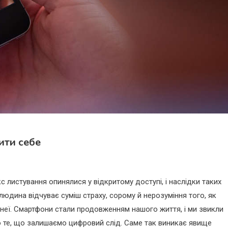
тити себе
екс листування опинялися у відкритому доступі, і наслідки таких
людина відчуває суміш страху, сорому й нерозуміння того, як
и неї. Смартфони стали продовженням нашого життя, і ми звикли
ро те, що залишаємо цифровий слід. Саме так виникає явище