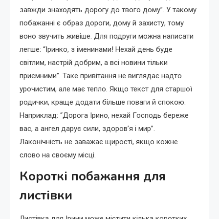
завжди знаходять дорогу до твого дому”. У такому
побажанні є образ дороги, дому й захисту, тому
воно звучить живіше. Для подруги можна написати
легше: “Іринко, з іменинами! Нехай день буде
світлим, настрій добрим, а всі новини тільки
приємними”. Таке привітання не виглядає надто
урочистим, але має тепло. Якщо текст для старшої
родички, краще додати більше поваги й спокою.
Наприклад: “Дорога Ірино, нехай Господь береже
вас, а ангел дарує сили, здоров’я і мир”.
Лаконічність не заважає щирості, якщо кожне
слово на своєму місці.
Короткі побажання для
листівки
Листівка для Ірини може містити кілька коротких