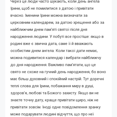
Через це люди часто шукають, коли день ангела
Ірини, щоб не помилитися з датою і привітати
вчасно. Іменини Ірини можна визначати за
церковним календарем, за датою хрещення або за
найближчим днем пам’яті святої після дня
народження людини. У побуті все простіше: якщо в
родині вже є звична дата, саме її й вважають
особистим днем ангела. Коли такої дати немає,
можна подивитися календар і вибрати найближчу
до дня народження. Важливо пам’ятати, що це
свято не схоже на гучний день народження, бо воно
має більш духовний і спокійний настрій. Тут доречні
теплі слова для Ірини, побажання миру в душі,
здоров’я, любові та Божого захисту. Якщо ви не
знаєте точну дату, краще привітати щиро, ніж не
привітати зовсім. Іноді одне повідомлення зранку
може подарувати людині відчуття, що про неї