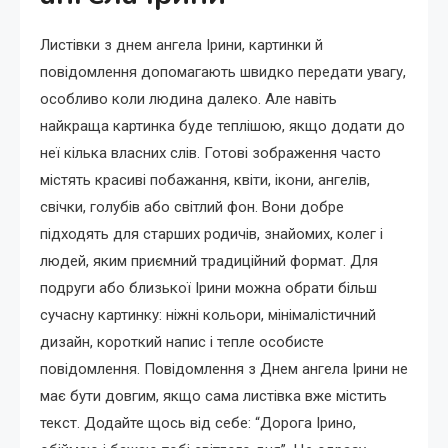
Листівки з днем ангела Ірини, картинки й
повідомлення допомагають швидко передати увагу,
особливо коли людина далеко. Але навіть
найкраща картинка буде теплішою, якщо додати до
неї кілька власних слів. Готові зображення часто
містять красиві побажання, квіти, ікони, ангелів,
свічки, голубів або світлий фон. Вони добре
підходять для старших родичів, знайомих, колег і
людей, яким приємний традиційний формат. Для
подруги або близької Ірини можна обрати більш
сучасну картинку: ніжні кольори, мінімалістичний
дизайн, короткий напис і тепле особисте
повідомлення. Повідомлення з Днем ангела Ірини не
має бути довгим, якщо сама листівка вже містить
текст. Додайте щось від себе: “Дорога Ірино,