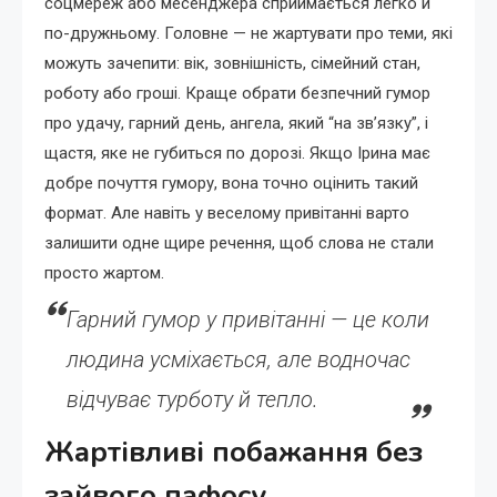
соцмереж або месенджера сприймається легко й
по-дружньому. Головне — не жартувати про теми, які
можуть зачепити: вік, зовнішність, сімейний стан,
роботу або гроші. Краще обрати безпечний гумор
про удачу, гарний день, ангела, який “на зв’язку”, і
щастя, яке не губиться по дорозі. Якщо Ірина має
добре почуття гумору, вона точно оцінить такий
формат. Але навіть у веселому привітанні варто
залишити одне щире речення, щоб слова не стали
просто жартом.
Гарний гумор у привітанні — це коли
людина усміхається, але водночас
відчуває турботу й тепло.
Жартівливі побажання без
зайвого пафосу