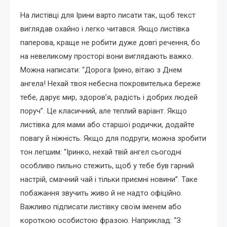
На листівці для Ірини варто писати так, щоб текст
виглядав охайно і легко читався. Якщо листівка
паперова, краще не робити дуже довгі речення, бо
на невеликому просторі вони виглядають важко.
Можна написати: “Дорога Ірино, вітаю з Днем
ангела! Нехай твоя небесна покровителька береже
тебе, дарує мир, здоров’я, радість і добрих людей
поруч”. Це класичний, але теплий варіант. Якщо
листівка для мами або старшої родички, додайте
повагу й ніжність. Якщо для подруги, можна зробити
тон легшим: “Іринко, нехай твій ангел сьогодні
особливо пильно стежить, щоб у тебе був гарний
настрій, смачний чай і тільки приємні новини”. Таке
побажання звучить живо й не надто офіційно.
Важливо підписати листівку своїм іменем або
короткою особистою фразою. Наприклад: “З