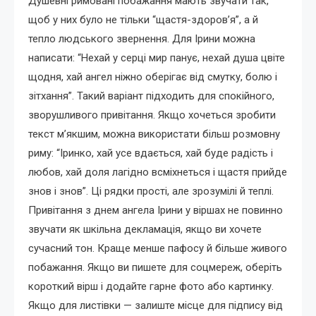
Душевні римовані побажання мають звучати так,
щоб у них було не тільки “щастя-здоров’я”, а й
тепло людського звернення. Для Ірини можна
написати: “Нехай у серці мир панує, нехай душа цвіте
щодня, хай ангел ніжно оберігає від смутку, болю і
зітхання”. Такий варіант підходить для спокійного,
зворушливого привітання. Якщо хочеться зробити
текст м’якшим, можна використати більш розмовну
риму: “Іринко, хай усе вдається, хай буде радість і
любов, хай доля лагідно всміхнеться і щастя прийде
знов і знов”. Ці рядки прості, але зрозумілі й теплі.
Привітання з днем ангела Ірини у віршах не повинно
звучати як шкільна декламація, якщо ви хочете
сучасний тон. Краще менше пафосу й більше живого
побажання. Якщо ви пишете для соцмереж, оберіть
короткий вірш і додайте гарне фото або картинку.
Якщо для листівки — залиште місце для підпису від