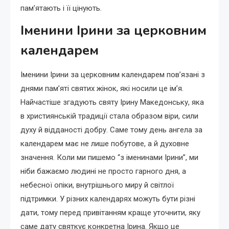
пам’ятають і її цінують.
Іменини Ірини за церковним
календарем
Іменини Ірини за церковним календарем пов’язані з
днями пам’яті святих жінок, які носили це ім’я.
Найчастіше згадують святу Ірину Македонську, яка
в християнській традиції стала образом віри, сили
духу й відданості добру. Саме тому день ангела за
календарем має не лише побутове, а й духовне
значення. Коли ми пишемо “з іменинами Ірини”, ми
ніби бажаємо людині не просто гарного дня, а
небесної опіки, внутрішнього миру й світлої
підтримки. У різних календарях можуть бути різні
дати, тому перед привітанням краще уточнити, яку
саме дату святкує конкретна Ірина. Якщо це