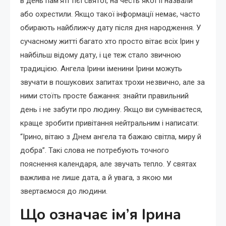
в день пам’яті тієї святої, на честь якої її назвали
або охрестили. Якщо такої інформації немає, часто
обирають найближчу дату після дня народження. У
сучасному житті багато хто просто вітає всіх Ірин у
найбільш відому дату, і це теж стало звичною
традицією. Ангела Ірини іменини Ірини можуть
звучати в пошукових запитах трохи незвично, але за
ними стоїть просте бажання: знайти правильний
день і не забути про людину. Якщо ви сумніваєтеся,
краще зробити привітання нейтральним і написати:
“Ірино, вітаю з Днем ангела та бажаю світла, миру й
добра”. Такі слова не потребують точного
пояснення календаря, але звучать тепло. У святах
важлива не лише дата, а й увага, з якою ми
звертаємося до людини.
Що означає ім’я Ірина