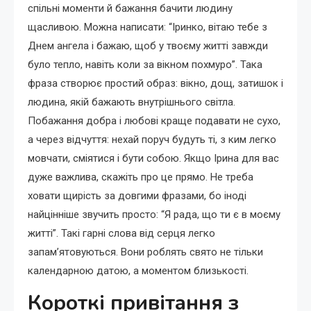
спільні моменти й бажання бачити людину
щасливою. Можна написати: “Іринко, вітаю тебе з
Днем ангела і бажаю, щоб у твоєму житті завжди
було тепло, навіть коли за вікном похмуро”. Така
фраза створює простий образ: вікно, дощ, затишок і
людина, якій бажають внутрішнього світла.
Побажання добра і любові краще подавати не сухо,
а через відчуття: нехай поруч будуть ті, з ким легко
мовчати, сміятися і бути собою. Якщо Ірина для вас
дуже важлива, скажіть про це прямо. Не треба
ховати щирість за довгими фразами, бо іноді
найцінніше звучить просто: “Я рада, що ти є в моєму
житті”. Такі гарні слова від серця легко
запам’ятовуються. Вони роблять свято не тільки
календарною датою, а моментом близькості.
Короткі привітання з