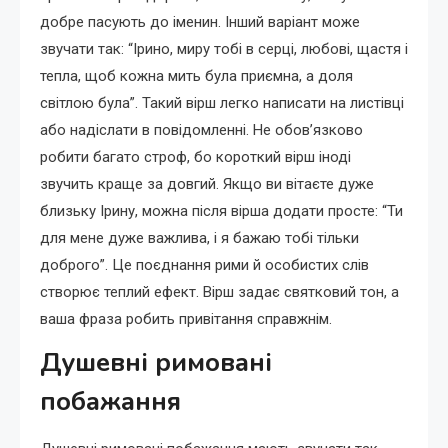
добре пасують до іменин. Інший варіант може
звучати так: “Ірино, миру тобі в серці, любові, щастя і
тепла, щоб кожна мить була приємна, а доля
світлою була”. Такий вірш легко написати на листівці
або надіслати в повідомленні. Не обов’язково
робити багато строф, бо короткий вірш іноді
звучить краще за довгий. Якщо ви вітаєте дуже
близьку Ірину, можна після вірша додати просте: “Ти
для мене дуже важлива, і я бажаю тобі тільки
доброго”. Це поєднання рими й особистих слів
створює теплий ефект. Вірш задає святковий тон, а
ваша фраза робить привітання справжнім.
Душевні римовані
побажання