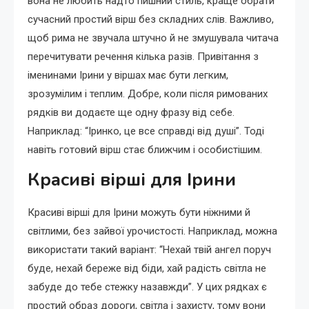
вона не любить надто пишний стиль, краще обрати
сучасний простий вірш без складних слів. Важливо,
щоб рима не звучала штучно й не змушувала читача
перечитувати речення кілька разів. Привітання з
іменинами Ірини у віршах має бути легким,
зрозумілим і теплим. Добре, коли після римованих
рядків ви додаєте ще одну фразу від себе.
Наприклад: “Іринко, це все справді від душі”. Тоді
навіть готовий вірш стає ближчим і особистішим.
Красиві вірші для Ірини
Красиві вірші для Ірини можуть бути ніжними й
світлими, без зайвої урочистості. Наприклад, можна
використати такий варіант: “Нехай твій ангел поруч
буде, нехай береже від біди, хай радість світла не
забуде до тебе стежку назавжди”. У цих рядках є
простий образ дороги, світла і захисту, тому вони