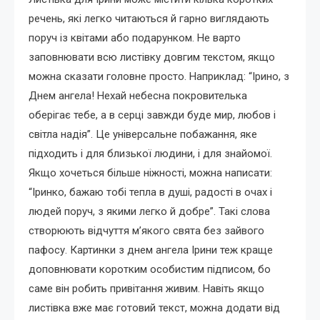
речень, які легко читаються й гарно виглядають
поруч із квітами або подарунком. Не варто
заповнювати всю листівку довгим текстом, якщо
можна сказати головне просто. Наприклад: “Ірино, з
Днем ангела! Нехай небесна покровителька
оберігає тебе, а в серці завжди буде мир, любов і
світла надія”. Це універсальне побажання, яке
підходить і для близької людини, і для знайомої.
Якщо хочеться більше ніжності, можна написати:
“Іринко, бажаю тобі тепла в душі, радості в очах і
людей поруч, з якими легко й добре”. Такі слова
створюють відчуття м’якого свята без зайвого
пафосу. Картинки з днем ангела Ірини теж краще
доповнювати коротким особистим підписом, бо
саме він робить привітання живим. Навіть якщо
листівка вже має готовий текст, можна додати від