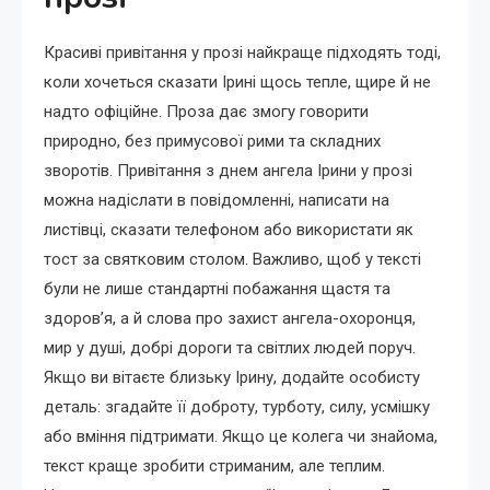
Красиві привітання у прозі найкраще підходять тоді,
коли хочеться сказати Ірині щось тепле, щире й не
надто офіційне. Проза дає змогу говорити
природно, без примусової рими та складних
зворотів. Привітання з днем ангела Ірини у прозі
можна надіслати в повідомленні, написати на
листівці, сказати телефоном або використати як
тост за святковим столом. Важливо, щоб у тексті
були не лише стандартні побажання щастя та
здоров’я, а й слова про захист ангела-охоронця,
мир у душі, добрі дороги та світлих людей поруч.
Якщо ви вітаєте близьку Ірину, додайте особисту
деталь: згадайте її доброту, турботу, силу, усмішку
або вміння підтримати. Якщо це колега чи знайома,
текст краще зробити стриманим, але теплим.