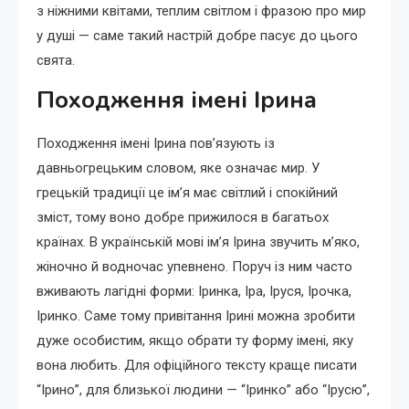
з ніжними квітами, теплим світлом і фразою про мир
у душі — саме такий настрій добре пасує до цього
свята.
Походження імені Ірина
Походження імені Ірина пов’язують із
давньогрецьким словом, яке означає мир. У
грецькій традиції це ім’я має світлий і спокійний
зміст, тому воно добре прижилося в багатьох
країнах. В українській мові ім’я Ірина звучить м’яко,
жіночно й водночас упевнено. Поруч із ним часто
вживають лагідні форми: Іринка, Іра, Іруся, Ірочка,
Іринко. Саме тому привітання Ірині можна зробити
дуже особистим, якщо обрати ту форму імені, яку
вона любить. Для офіційного тексту краще писати
“Ірино”, для близької людини — “Іринко” або “Ірусю”,