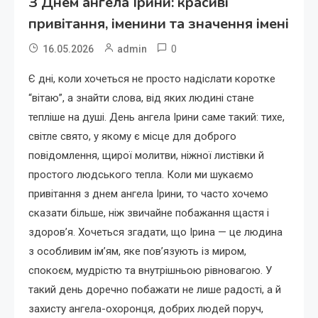
З Днем ангела Ірини: красиві
привітання, іменини та значення імені
0
16.05.2026
admin
Є дні, коли хочеться не просто надіслати коротке
“вітаю”, а знайти слова, від яких людині стане
тепліше на душі. День ангела Ірини саме такий: тихе,
світле свято, у якому є місце для доброго
повідомлення, щирої молитви, ніжної листівки й
простого людського тепла. Коли ми шукаємо
привітання з днем ангела Ірини, то часто хочемо
сказати більше, ніж звичайне побажання щастя і
здоров’я. Хочеться згадати, що Ірина — це людина
з особливим ім’ям, яке пов’язують із миром,
спокоєм, мудрістю та внутрішньою рівновагою. У
такий день доречно побажати не лише радості, а й
захисту ангела-охоронця, добрих людей поруч,