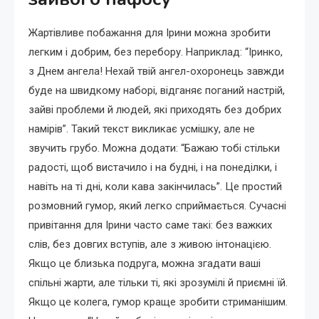
Жартівливе побажання для Ірини можна зробити
легким і добрим, без перебору. Наприклад: “Іринко,
з Днем ангела! Нехай твій ангел-охоронець завжди
буде на швидкому наборі, відганяє поганий настрій,
зайві проблеми й людей, які приходять без добрих
намірів”. Такий текст викликає усмішку, але не
звучить грубо. Можна додати: “Бажаю тобі стільки
радості, щоб вистачило і на будні, і на понеділки, і
навіть на ті дні, коли кава закінчилась”. Це простий
розмовний гумор, який легко сприймається. Сучасні
привітання для Ірини часто саме такі: без важких
слів, без довгих вступів, але з живою інтонацією.
Якщо це близька подруга, можна згадати ваші
спільні жарти, але тільки ті, які зрозумілі й приємні їй.
Якщо це колега, гумор краще зробити стриманішим.