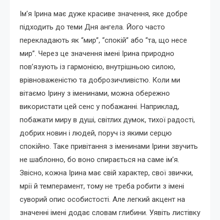
Ім’я Ірина має дуже красиве значення, яке добре
підходить до теми Дня ангела. Його часто
перекладають як “мир”, “спокій” або “та, що несе
мир”. Через це значення імені Ірина природно
пов’язують із гармонією, внутрішньою силою,
врівноваженістю та доброзичливістю. Коли ми
вітаємо Ірину з іменинами, можна обережно
використати цей сенс у побажанні. Наприклад,
побажати миру в душі, світлих думок, тихої радості,
добрих новин і людей, поруч із якими серцю
спокійно. Таке привітання з іменинами Ірини звучить
не шаблонно, бо воно спирається на саме ім’я.
Звісно, кожна Ірина має свій характер, свої звички,
мрії й темперамент, тому не треба робити з імені
суворий опис особистості. Але легкий акцент на
значенні імені додає словам глибини. Уявіть листівку