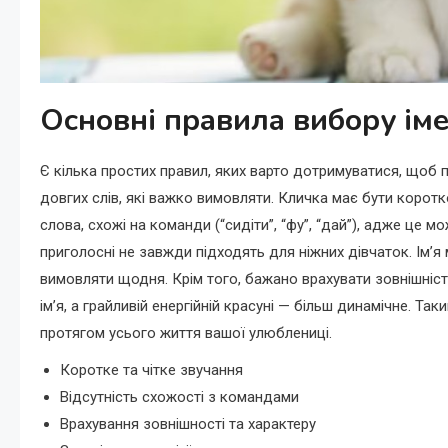
Основні правила вибору іме
Є кілька простих правил, яких варто дотримуватися, щоб 
довгих слів, які важко вимовляти. Кличка має бути коротк
слова, схожі на команди (“сидіти”, “фу”, “дай”), адже це мо
приголосні не завжди підходять для ніжних дівчаток. Ім’я 
вимовляти щодня. Крім того, бажано врахувати зовнішність
ім’я, а грайливій енергійній красуні — більш динамічне. Т
протягом усього життя вашої улюблениці.
Коротке та чітке звучання
Відсутність схожості з командами
Врахування зовнішності та характеру