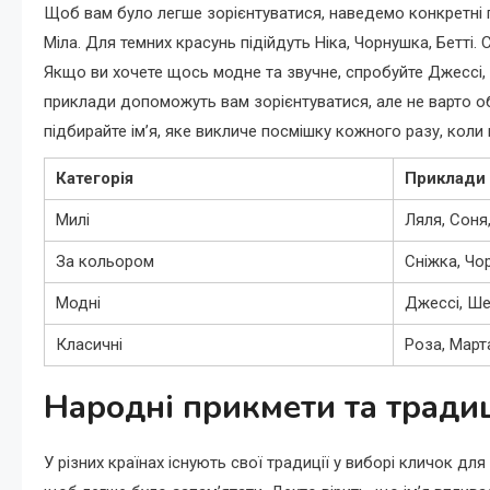
Щоб вам було легше зорієнтуватися, наведемо конкретні 
Міла. Для темних красунь підійдуть Ніка, Чорнушка, Бетті. 
Якщо ви хочете щось модне та звучне, спробуйте Джессі, 
приклади допоможуть вам зорієнтуватися, але не варто о
підбирайте ім’я, яке викличе посмішку кожного разу, коли
Категорія
Приклади 
Милі
Ляля, Соня
За кольором
Сніжка, Чо
Модні
Джессі, Ше
Класичні
Роза, Март
Народні прикмети та традиц
У різних країнах існують свої традиції у виборі кличок для