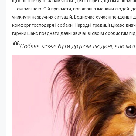
щоб легше було запам’ятати. Дехто вірить, що ім’я вплива
— сміливішою. Є й прикмети, пов’язані з іменами людей: д
уникнути незручних ситуацій. Водночас сучасні тенденції
комфорт господаря і собаки. Народні традиції цікаво вив
гарний шанс поєднати давні звичаї зі своїм особистим пі
“Собака може бути другом людині, але ім’я 