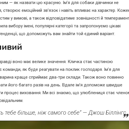
вним — як назвати цю красуню. Ім’я для собаки дівчинки не
 створює емоційний зв’язок і навіть впливає на характер. Коже
остим у вимові, а також відповідатиме зовнішності й темперамен
ла вибору імені, популярні категорії та запропонуємо цікаві
тенденції, що допоможуть вам знайти той єдиний варіант.
ливий
справді воно має велике значення. Кличка стає частиною
ає команди, як буде реагувати на поклик господаря. Ім’я для
 тварина краще сприймає два-три склади. Також воно повинно
ати його багато разів на день. Вдале ім’я допоможе швидше
ти процес виховання. Ми всі знаємо, що улюблениця стає члено
повідальним.
ь тебе більше, ніж самого себе” — Джош Біллінгс.