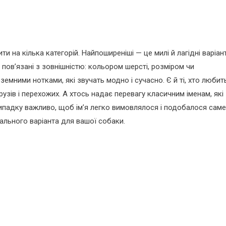
и на кілька категорій. Найпоширеніші — це милі й лагідні варіант
 пов’язані з зовнішністю: кольором шерсті, розміром чи
емними нотками, які звучать модно і сучасно. Є й ті, хто любит
узів і перехожих. А хтось надає перевагу класичним іменам, які
ипадку важливо, щоб ім’я легко вимовлялося і подобалося саме
еального варіанта для вашої собаки.