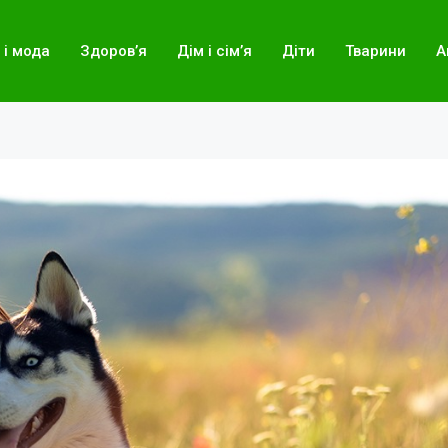
 і мода
Здоров’я
Дім і сім’я
Діти
Тварини
А