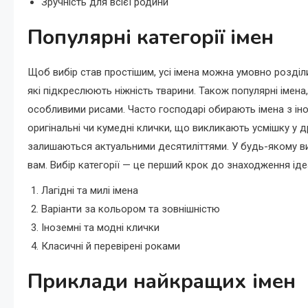
Зручність для всієї родини
Популярні категорії імен
Щоб вибір став простішим, усі імена можна умовно розділит
які підкреслюють ніжність тварини. Також популярні імена,
особливими рисами. Часто господарі обирають імена з іноз
оригінальні чи кумедні клички, що викликають усмішку у др
залишаються актуальними десятиліттями. У будь-якому в
вам. Вибір категорії — це перший крок до знаходження ід
Лагідні та милі імена
Варіанти за кольором та зовнішністю
Іноземні та модні клички
Класичні й перевірені роками
Приклади найкращих імен