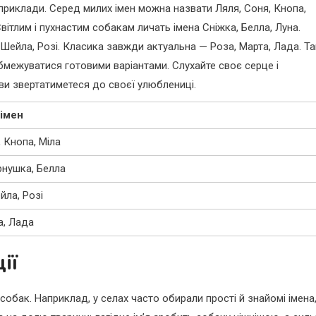
приклади. Серед милих імен можна назвати Ляля, Соня, Кнопа,
Світлим і пухнастим собакам личать імена Сніжка, Белла, Луна.
Шейла, Розі. Класика завжди актуальна — Роза, Марта, Лада. Та
бмежуватися готовими варіантами. Слухайте своє серце і
 ви звертатиметеся до своєї улюблениці.
імен
, Кнопа, Міла
рнушка, Белла
йла, Розі
а, Лада
ії
 собак. Наприклад, у селах часто обирали прості й знайомі імена