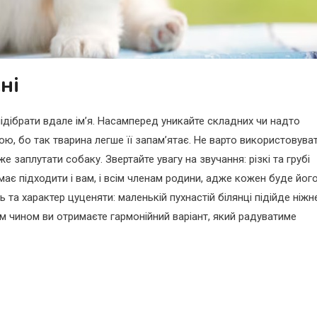
ні
підібрати вдале ім’я. Насамперед уникайте складних чи надто
ою, бо так тварина легше її запам’ятає. Не варто використовува
же заплутати собаку. Звертайте увагу на звучання: різкі та грубі
має підходити і вам, і всім членам родини, адже кожен буде йог
 та характер цуценяти: маленькій пухнастій білянці підійде ніжн
аким чином ви отримаєте гармонійний варіант, який радуватиме