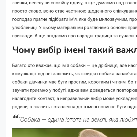
звички, веселу чи спокійну вдачу, а ще думаємо над голо
просто слово, воно стає частиною щоденного спілкування,
господар прагне підібрати ім’я, яке буде милозвучним, пр
улюблениці. У цьому матеріалі ми розглянемо основні прави
приклади. А ще згадаємо про народні традиції та сучасні 
Чому вибір імені такий важ
Багато хто вважає, що ім’я собаки — це дрібниця, але на
комунікації: від неї залежить, як швидко собака запам’ят
собаки дівчинки має бути простим, коротким і чітким, бо
звучати приємно у побуті, адже вам доведеться повторюв
налагодити контакт, а неправильний вибір може ускладни
родини, а значить і ставлення до її імені повинне бути від
“Собака — єдина істота на землі, яка любит