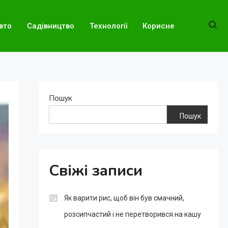
вто
Садівництво
Технології
Корисне
Пошук
Пошук
Свіжі записи
Як варити рис, щоб він був смачний,
розсипчастий і не перетворився на кашу