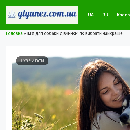
Skip
to
UA
RU
Краса
content
glyanez.com.ua
Головна
»
Ім’я для собаки дівчинки: як вибрати найкраще
1 ХВ ЧИТАТИ