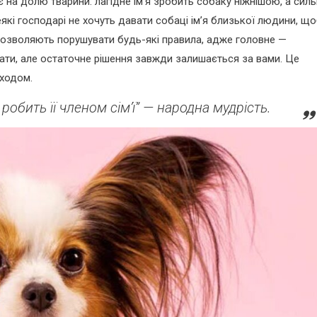
є на долю тварини: лагідне ім’я зробить собаку ніжнішою, а сил
еякі господарі не хочуть давати собаці ім’я близької людини, щ
 дозволяють порушувати будь-які правила, адже головне —
чати, але остаточне рішення завжди залишається за вами. Це
дходом.
робить її членом сім’ї” — народна мудрість.