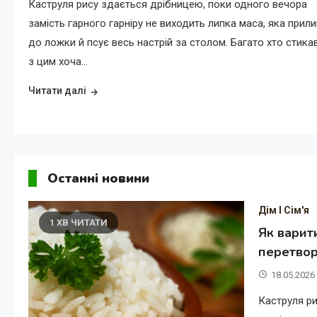
Каструля рису здається дрібницею, поки одного вечора
замість гарного гарніру не виходить липка маса, яка прил
до ложки й псує весь настрій за столом. Багато хто стика
з цим хоча…
Читати далі
Останні новини
Дім І Сім'я
1 ХВ ЧИТАТИ
Як варит
перетвор
18.05.2026
Каструля ри