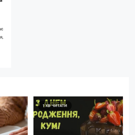
ає
я,
1 ХВ ЧИТАТИ