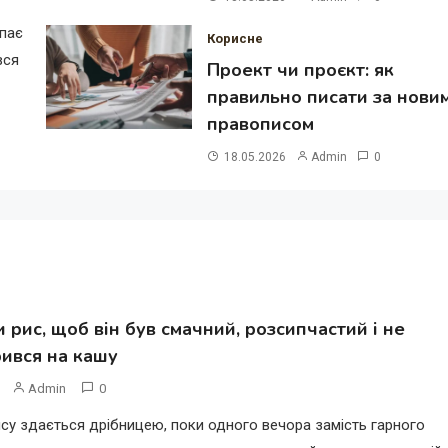
ипає
Корисне
вся
Проект чи проєкт: як
правильно писати за нови
правописом
18.05.2026
Admin
0
и рис, щоб він був смачний, розсипчастий і не
ився на кашу
Admin
0
су здається дрібницею, поки одного вечора замість гарного