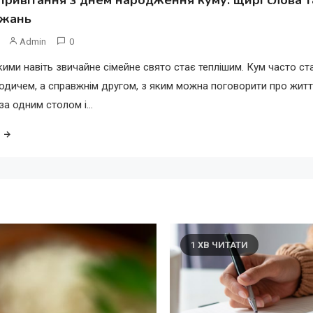
ажань
Admin
0
кими навіть звичайне сімейне свято стає теплішим. Кум часто ст
одичем, а справжнім другом, з яким можна поговорити про житт
за одним столом і…
1 ХВ ЧИТАТИ