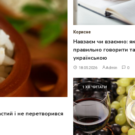
Корисне
Навзаєм чи взаємно: я
правильно говорити та
українською
18.05.2026
Admin
0
1 ХВ ЧИТАТИ
астий і не перетворився