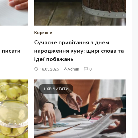
Корисне
к
Сучасне привітання з днем
 писати
народження куму: щирі слова та
ідеї побажань
18.05.2026
Admin
0
1 ХВ ЧИТАТИ