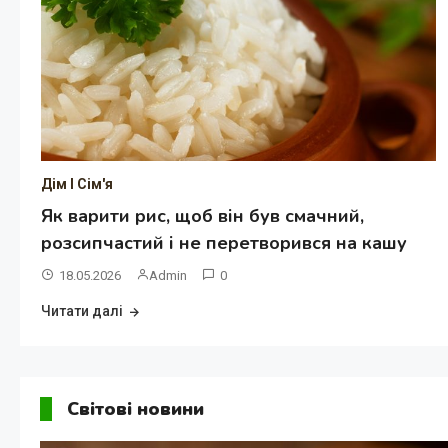
Дім І Сім'я
Як варити рис, щоб він був смачний,
розсипчастий і не перетворився на кашу
18.05.2026
Admin
0
Читати далі
Світові новини