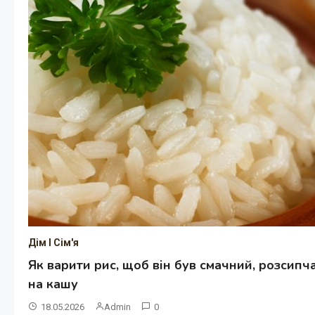
Дім І Сім'я
Як варити рис, щоб він був смачний, розсипч
на кашу
18.05.2026
Admin
0