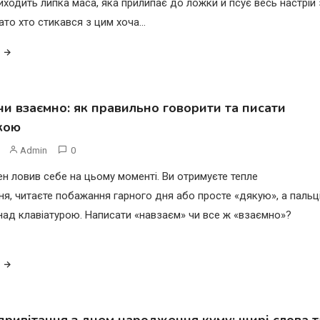
виходить липка маса, яка прилипає до ложки й псує весь настрій
ато хто стикався з цим хоча…
чи взаємно: як правильно говорити та писати
кою
Admin
0
н ловив себе на цьому моменті. Ви отримуєте тепле
я, читаєте побажання гарного дня або просте «дякую», а пальц
над клавіатурою. Написати «навзаєм» чи все ж «взаємно»?
привітання з днем народження куму: щирі слова т