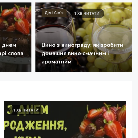
Дім І Сім'я
1 ХВ ЧИТАТИ
з днем
Вино з винограду: як зробити
з днем народження куму: щирі слова та ідеї
рі слова
домашнє вино смачним і
ароматним
1 ХВ ЧИТАТИ