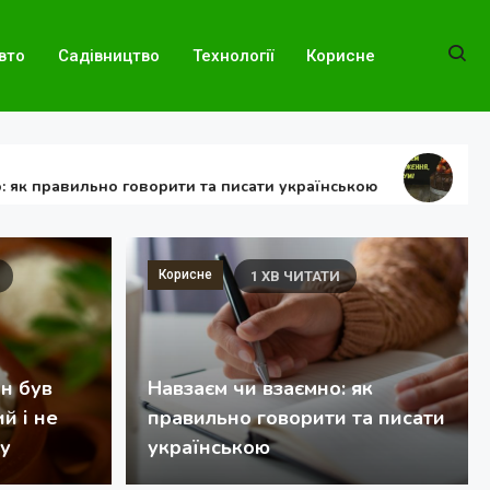
вто
Садівництво
Технології
Корисне
18.05.2026
льно говорити та писати українською
Сучасне прив
Корисне
1 ХВ ЧИТАТИ
ін був
Навзаєм чи взаємно: як
й і не
правильно говорити та писати
у
українською