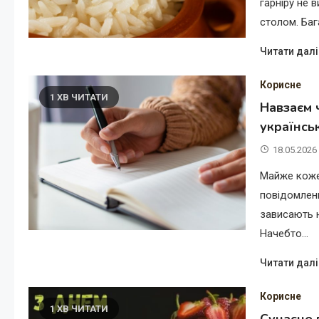
гарніру не 
столом. Баг
Читати далі
Корисне
1 ХВ ЧИТАТИ
Навзаєм 
українсь
18.05.2026
Майже коже
повідомленн
зависають 
Начебто…
Читати далі
Корисне
1 ХВ ЧИТАТИ
Сучасне 