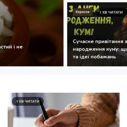
Корисне
1 ХВ ЧИТАТИ
18.05.2026
Сучасне привітання 
Сучасне привітання 
народження куму: щи
и та писати українською
побажань
та ідеї побажань
1 ХВ ЧИТАТИ