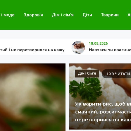
 і мода
Здоров’я
Дім і сім’я
Діти
Тварини
А
18.05.2026
перетворився на кашу
Навзаєм чи взаємно: як прави
Дім І Сім'я
Корисне
1 ХВ ЧИТАТИ
1 ХВ ЧИТАТИ
Як варити рис, щоб в
смачний, розсипчасти
перетворився на каш