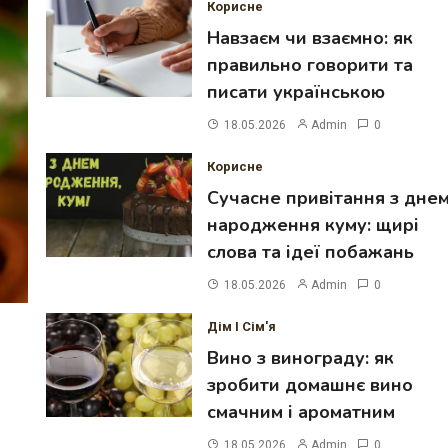
Корисне
Навзаєм чи взаємно: як
правильно говорити та
писати українською
18.05.2026
Admin
0
Корисне
Сучасне привітання з дне
народження куму: щирі
слова та ідеї побажань
18.05.2026
Admin
0
Дім І Сім'я
Вино з винограду: як
зробити домашнє вино
смачним і ароматним
18.05.2026
Admin
0