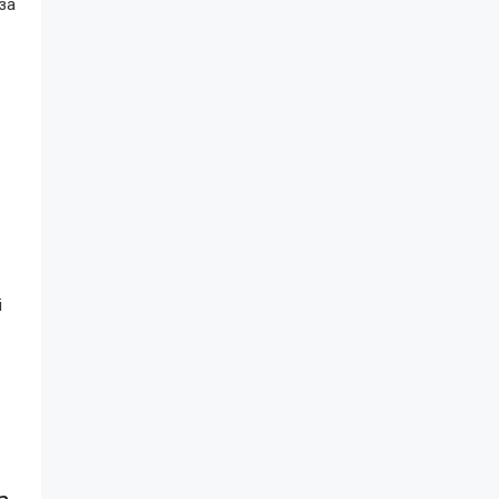
 за
і
а