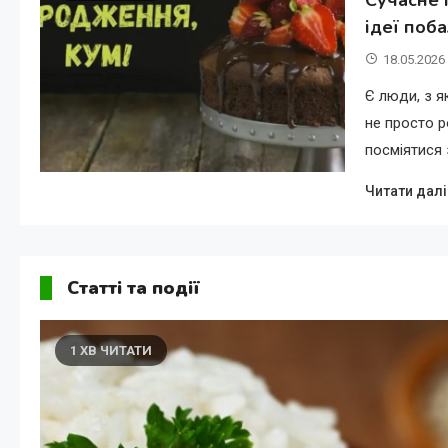
ідеї поб
18.05.2026
Є люди, з я
не просто р
посміятися 
Читати далі
Статті та події
1 ХВ ЧИТАТИ