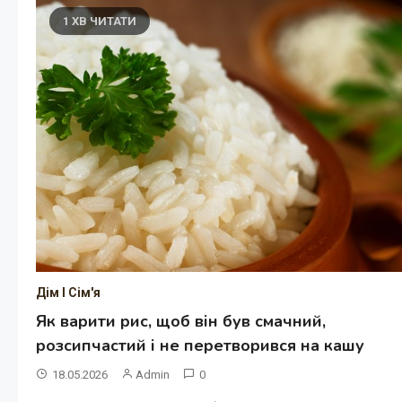
1 ХВ ЧИТАТИ
Дім І Сім'я
Як варити рис, щоб він був смачний,
розсипчастий і не перетворився на кашу
18.05.2026
Admin
0