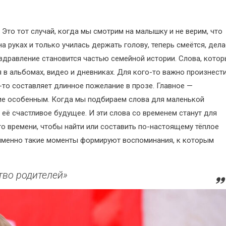
то тот случай, когда мы смотрим на малышку и не верим, что
а руках и только училась держать голову, теперь смеётся, дела
оздравление становится частью семейной истории. Слова, кото
 в альбомах, видео и дневниках. Для кого-то важно произнест
о-то составляет длинное пожелание в прозе. Главное —
ие особенным. Когда мы подбираем слова для маленькой
 её счастливое будущее. И эти слова со временем станут для
о времени, чтобы найти или составить по-настоящему тёплое
 именно такие моменты формируют воспоминания, к которым
тво родителей»