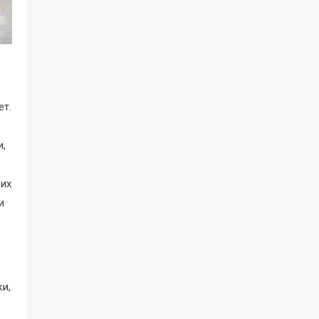
ет.
и,
 их
и
и,