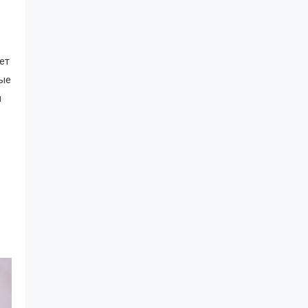
ет
рые
и