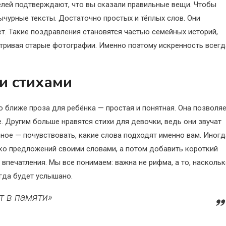
елей подтверждают, что вы сказали правильные вещи. Чтобы
чурные тексты. Достаточно простых и тёплых слов. Они
ет. Такие поздравления становятся частью семейных историй,
ривая старые фотографии. Именно поэтому искренность всегд
и стихами
 ближе проза для ребёнка — простая и понятная. Она позволя
. Другим больше нравятся стихи для девочки, ведь они звучат
вное — почувствовать, какие слова подходят именно вам. Иногд
ько предложений своими словами, а потом добавить короткий
 впечатления. Мы все понимаем: важна не рифма, а то, насколь
егда будет услышано.
т в памяти»