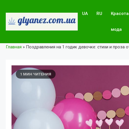
Skip
to
UA
RU
Красота
content
мода
glyanez.com.ua
Главная
»
Поздравления на 1 годик девочке: стихи и проза 
1 МИН ЧИТЕНИЯ