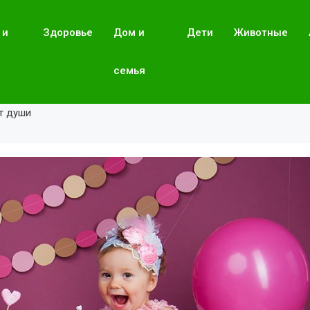
 и
Здоровье
Дом и
Дети
Животные
семья
от души