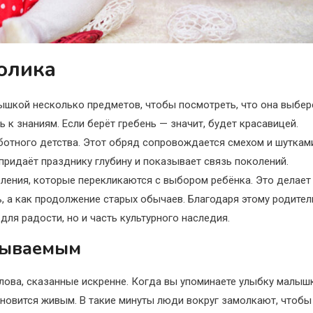
олика
ышкой несколько предметов, чтобы посмотреть, что она выбер
 к знаниям. Если берёт гребень — значит, будет красавицей.
ботного детства. Этот обряд сопровождается смехом и шуткам
придаёт празднику глубину и показывает связь поколений.
ления, которые перекликаются с выбором ребёнка. Это делает
, а как продолжение старых обычаев. Благодаря этому родител
для радости, но и часть культурного наследия.
бываемым
лова, сказанные искренне. Когда вы упоминаете улыбку малышк
новится живым. В такие минуты люди вокруг замолкают, чтобы